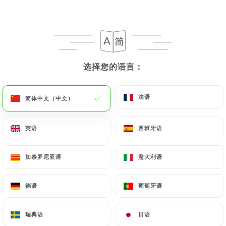
选择您的语言：
选择您的语言：
Chez Eux
法语
法语
简体中文（中文）
简体中文（中文）
204 评论
英语
英语
西班牙语
西班牙语
RESTAURANT TRADITIONNEL
180 Rue De Créqui
加泰罗尼亚语
加泰罗尼亚语
意大利语
意大利语
69003 Lyon France
德语
德语
葡萄牙语
葡萄牙语
瑞典语
瑞典语
日语
日语
餐厅简介