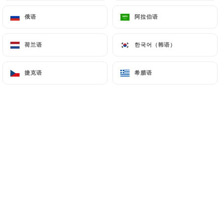
俄语
俄语
阿拉伯语
阿拉伯语
Chez Eux
荷兰语
荷兰语
한국어（韩语）
한국어（韩语）
Nous vous accueillons tous les midis
捷克语
捷克语
希腊语
希腊语
pour vous proposer une cuisine fraîche,
simple et diversifiée..
Du gâteau de foie de volaille au tartare
de bœuf ou de saumon en passant par
les salades ou l’onglet de bœuf ou des
hamburgers, tous les jours un grand
choix de plats élaborée et cuisinée sur
place .
La plupart de nos plats sont
accompagnés de purée de pommes de