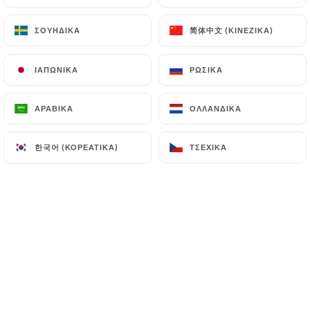
Fiadone
简体中文 (ΚΙΝΈΖΙΚΑ)
简体中文 (ΚΙΝΈΖΙΚΑ)
ΣΟΥΗΔΙΚΆ
ΣΟΥΗΔΙΚΆ
ΙΑΠΩΝΙΚΆ
ΙΑΠΩΝΙΚΆ
ΡΩΣΙΚΆ
ΡΩΣΙΚΆ
ΑΡΑΒΙΚΆ
ΑΡΑΒΙΚΆ
ΟΛΛΑΝΔΙΚΆ
ΟΛΛΑΝΔΙΚΆ
한국어 (ΚΟΡΕΆΤΙΚΑ)
한국어 (ΚΟΡΕΆΤΙΚΑ)
ΤΣΈΧΙΚΑ
ΤΣΈΧΙΚΑ
Vins de pays