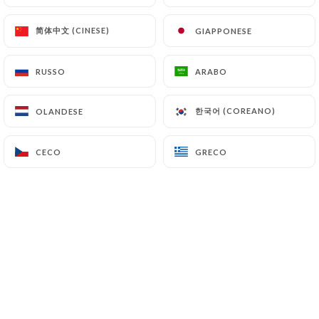
Fiadone
简体中文 (CINESE)
简体中文 (CINESE)
GIAPPONESE
GIAPPONESE
RUSSO
RUSSO
ARABO
ARABO
한국어 (COREANO)
한국어 (COREANO)
OLANDESE
OLANDESE
CECO
CECO
GRECO
GRECO
Vins de pays