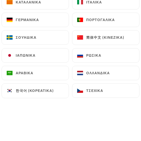
1 pers
2 pers
ΚΑΤΑΛΑΝΙΚΆ
ΚΑΤΑΛΑΝΙΚΆ
ΙΤΑΛΙΚΆ
ΙΤΑΛΙΚΆ
11.00€
16.00€
ΓΕΡΜΑΝΙΚΆ
ΓΕΡΜΑΝΙΚΆ
ΠΟΡΤΟΓΑΛΙΚΆ
ΠΟΡΤΟΓΑΛΙΚΆ
简体中文 (ΚΙΝΈΖΙΚΑ)
简体中文 (ΚΙΝΈΖΙΚΑ)
ΣΟΥΗΔΙΚΆ
ΣΟΥΗΔΙΚΆ
L'ASSIETTE DE FROMAGES
ΙΑΠΩΝΙΚΆ
ΙΑΠΩΝΙΚΆ
ΡΩΣΙΚΆ
ΡΩΣΙΚΆ
Selon saison et arrivage
* tous nos fromages sont produits et affinés par
ΑΡΑΒΙΚΆ
ΑΡΑΒΙΚΆ
ΟΛΛΑΝΔΙΚΆ
ΟΛΛΑΝΔΙΚΆ
des éleveurs producteurs
8.00€
한국어 (ΚΟΡΕΆΤΙΚΑ)
한국어 (ΚΟΡΕΆΤΙΚΑ)
ΤΣΈΧΙΚΑ
ΤΣΈΧΙΚΑ
LES PLATS
Sauté de veau aux olives ou aux figues