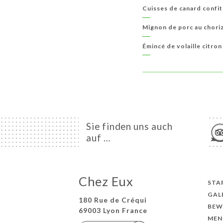
Cuisses de canard confi
Mignon de porc au chori
Émincé de volaille citron
Sie finden uns auch
auf …
Chez Eux
STA
GAL
180 Rue de Créqui
BEW
69003 Lyon France
MEN