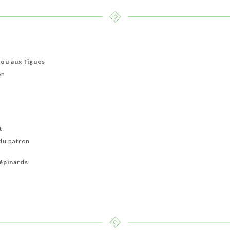
 ou aux figues
on
t
du patron
 épinards