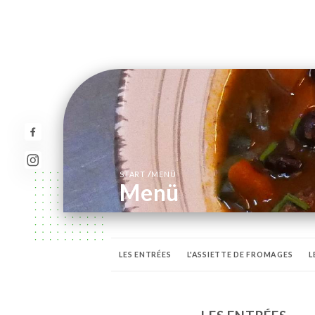
/
START
MENÜ
Menü
LES ENTRÉES
L'ASSIETTE DE FROMAGES
L