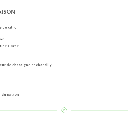
AISON
e de citron
son
ntine Corse
eur de chataigne et chantilly
r du patron