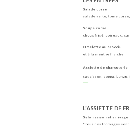
LES ENTRÉES
Salade corse
salade verte, tome corse,
Soupe corse
choux frisé, poireaux, ca
Omelette au brocciu
et à la menthe fraiche
Assiette de charcuterie
saucisson, coppa, Lonzu,
L'ASSIETTE DE 
Selon saison et arrivage
* tous nos fromages sont 