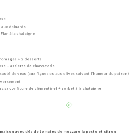
rse
t aux épinards
lan à la chataigne
 fromages + 2 desserts
rse + assiette de charcuterie
 sauté de veau (aux figues ou aux olives suivant l'humeur du patron)
inversement
c sa confiture de clémentine) + sorbet à la chataigne
 maison avec dés de tomates de mozzarella pesto et citron