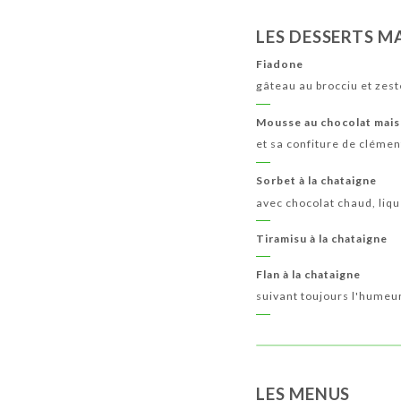
LES DESSERTS M
Fiadone
gâteau au brocciu et zest
Mousse au chocolat mai
et sa confiture de cléme
Sorbet à la chataigne
avec chocolat chaud, liqu
Tiramisu à la chataigne
Flan à la chataigne
suivant toujours l'humeu
LES MENUS