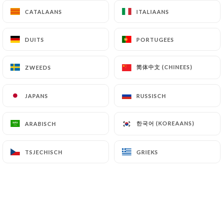
1 pers
2 pers
CATALAANS
CATALAANS
ITALIAANS
ITALIAANS
11.00€
16.00€
DUITS
DUITS
PORTUGEES
PORTUGEES
简体中文 (CHINEES)
简体中文 (CHINEES)
ZWEEDS
ZWEEDS
L'ASSIETTE DE FROMAGES
Selon saison et arrivage
JAPANS
JAPANS
RUSSISCH
RUSSISCH
* tous nos fromages sont produits et affinés par
des éleveurs producteurs
한국어 (KOREAANS)
한국어 (KOREAANS)
ARABISCH
ARABISCH
8.00€
TSJECHISCH
TSJECHISCH
GRIEKS
GRIEKS
LES PLATS
Sauté de veau aux olives ou aux figues