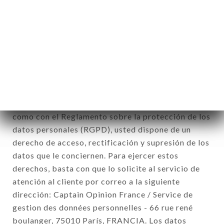
de la inscripción al boletín de noticias.
Datos recogidos con el fin de enviar ofertas
comerciales relativas a la marca CHEZ EUX. Los
datos recogidos podrán ser tratados por el
conjunto de las filiales y subfiliales de la sociedad.
De conformidad con la ley Informática y Libertad
del 6 de enero de 1978 y modificada en 2004, así
como con el Reglamento sobre la protección de los
datos personales (RGPD), usted dispone de un
derecho de acceso, rectificación y supresión de los
datos que le conciernen. Para ejercer estos
derechos, basta con que lo solicite al servicio de
atención al cliente por correo a la siguiente
dirección: Captain Opinion France / Service de
gestion des données personnelles - 66 rue rené
boulanger, 75010 París, FRANCIA. Los datos